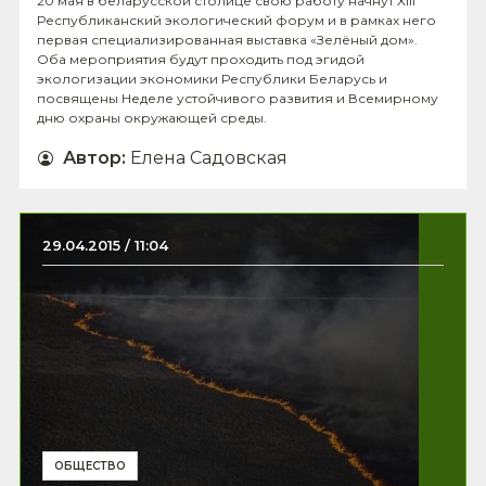
20 мая в беларусской столице свою работу начнут XIII
Республиканский экологический форум и в рамках него
первая специализированная выставка «Зелёный дом».
Оба мероприятия будут проходить под эгидой
экологизации экономики Республики Беларусь и
посвящены Неделе устойчивого развития и Всемирному
дню охраны окружающей среды.
Автор
:
Елена Садовская
29.04.2015 / 11:04
ОБЩЕСТВО