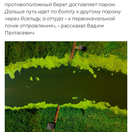
противоположный берег доставляет паром.
Дальше путь идет по болоту к другому парому
через Ясельду, а оттуда
–
к первоначальной
точке отправления
»
,
– рассказал Вадим
Протасевич.