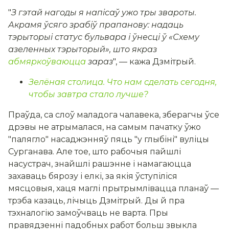
"
З гэтай нагоды я напісаў ужо тры звароты.
Акрамя ўсяго зрабіў прапанову: надаць
тэрыторыі статус бульвара і ўнесці ў «Схему
азеленных тэрыторый», што якраз
абмяркоўваюцца
зараз
", — кажа Дзмітрый.
Зелёная столица. Что нам сделать сегодня,
чтобы завтра стало лучше?
Праўда, са слоў маладога чалавека, зберагчы ўсе
дрэвы не атрымалася, на самым пачатку ўжо
"палягло" насаджэнняў пяць "у глыбіні" вуліцы
Сурганава. Але тое, што рабочыя пайшлі
насустрач, знайшлі рашэнне і намагаюцца
захаваць бярозу і елкі, за якія ўступіліся
мясцовыя, хаця маглі прытрымлівацца планаў —
трэба казаць, лічыць Дзмітрый. Ды й пра
тэхналогію замоўчваць не варта. Пры
правядзенні падобных работ больш звыкла