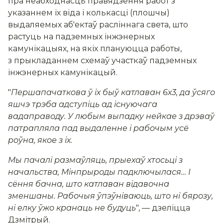
пра неабходнасць правядзення работ з
указаннем іх віда і колькасці (плошчы)
выдаляемых аб'ектаў расліннага света, што
растуць на падземных інжэнерных
камунікацыях, на якіх плануюцца работы,
з прыкладаннем схемаў участкаў падземных
інжэнерных камунікацый.
"
Першапачаткова ў іх быў катлаван 6х3, да ўсяго
яшчэ трэба адступіць ад існуючага
вадаправоду. У любым выпадку нейкае з дрэваў
патрапляла пад выдаленне і рабочым усё
роўна, якое з іх.
Мы пачалі размаўляць, прыехаў хтосьці з
начальства, Мінпрыроды падключылася… І
сёння бачна, што катлаван відавочна
зменшаны. Рабочыя ўпэўніваюць, што ні бярозу,
ні елку ўжо кранаць не будуць
", — дзеліцца
Дзмітрый.