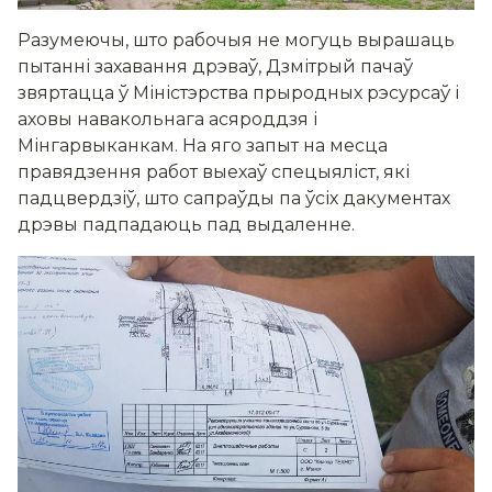
Разумеючы, што рабочыя не могуць вырашаць
пытанні захавання дрэваў, Дзмітрый пачаў
звяртацца ў Міністэрства прыродных рэсурсаў і
аховы навакольнага асяроддзя і
Мінгарвыканкам. На яго запыт на месца
правядзення работ выехаў спецыяліст, які
падцвердзіў, што сапраўды па ўсіх дакументах
дрэвы падпадаюць пад выдаленне.