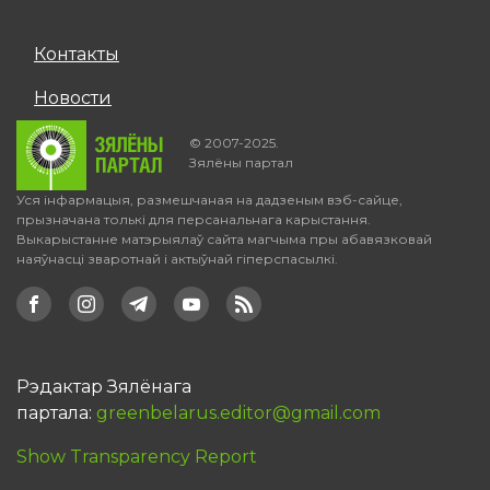
Контакты
Новости
© 2007-2025.
Зялёны партал
Уся інфармацыя, размешчаная на дадзеным вэб-сайце,
прызначана толькі для персанальнага карыстання.
Выкарыстанне матэрыялаў сайта магчыма пры абавязковай
наяўнасці зваротнай і актыўнай гіперспасылкі.
Рэдактар Зялёнага
партала:
greenbelarus.editor@gmail.com
Show Transparency Report