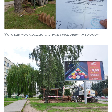
Фотаздымак прадастаўлены мясцовымі жыхарамі