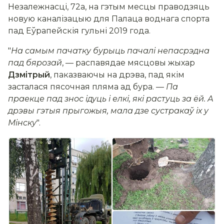
Незалежнасці, 72а, на гэтым месцы праводзяць
новую каналізацыю для Палаца воднага спорта
пад Еўрапейскія гульні 2019 года.
"
На самым пачатку бурыць пачалі непасрэдна
пад бярозай
, — распавядае мясцовы жыхар
Дзмітрый
, паказваючы на дрэва, пад якім
засталася пясочная пляма ад бура. —
Па
праекце пад знос ідуць і елкі, які растуць за ёй. А
дрэвы гэтыя прыгожыя, мала дзе сустракаў іх у
Мінску
".