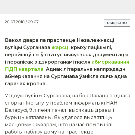
20.07.2018 / 09:07
ОБЩЕСТВО
Вакол
д
вара па праспекце Незалежнасці і
вуліцы Сурганава
жарсці
крыху паціш
ы
лі,
перайшоўшы ў статус вывучэння дакументацыі
і перапісак з дзярорганамі пасля
абмеркавання
ПДП квартала
. Аднак літаральна напярэдадні
абмеркавання на Сурганава ўзнікла яшчэ адна
гарачая кропка.
Уздоўж вуліцы Сурганава, на бок Палаца воднага
спорта і Інстытуту праблем інфарматыкі НАН
Беларусі, 9 ліпеня пачалі высякаць дрэвы і
бурыць катлаваны. Як удалося высвятліць
мясцовым жыхарам, што на час прыпынілі
работы паблізу дому на праспекце