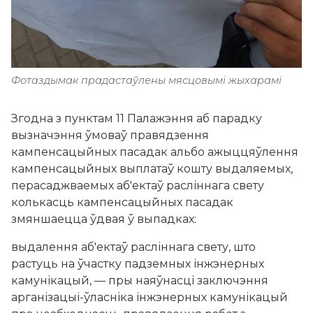
Фотаздымак прадастаўлены мясцовымі жыхарамі
Згодна з пунктам 11 Палажэння аб парадку
вызначэння ўмоваў правядзення
кампенсацыйных пасадак альбо ажыццяўлення
кампенсацыйных выплатаў кошту выдаляемых,
перасаджваемых аб'ектаў расліннага свету
колькасць кампенсацыйных пасадак
змяншаецца ўдвая ў выпадках:
выдалення аб'ектаў расліннага свету, што
растуць на ўчастку падземных інжэнерных
камунікацый, — пры наяўнасці заключэння
арганізацыі-ўласніка інжэнерных камунікацый