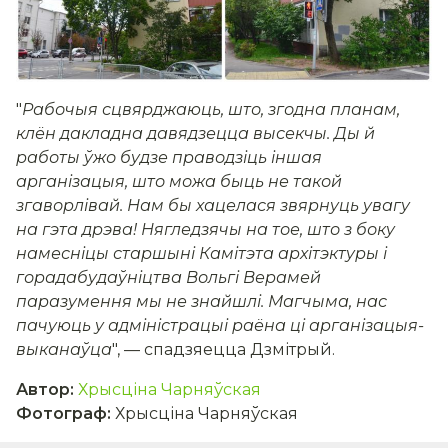
"
Рабочыя сцвярджаюць, што, згодна планам,
клён дакладна давядзецца
высекчы
. Ды й
работы ўжо будзе праводзіць іншая
арганізацыя, што можа быць не такой
згаворлівай. Нам бы хацелася звярнуць увагу
на гэта дрэва!
Нягледзячы на тое, што з боку
намесніцы старшыні Камітэта архітэктуры і
горадабудаўніцтва Вольгі Верамей
паразумення мы не знайшлі. Магчыма, нас
пачуюць у адміністрацыі раёна ці арганізацыя-
выканаўца
", — спадзяецца Дзмітрый.
Автор
:
Хрысціна Чарняўская
Фотограф
:
Хрысціна Чарняўская