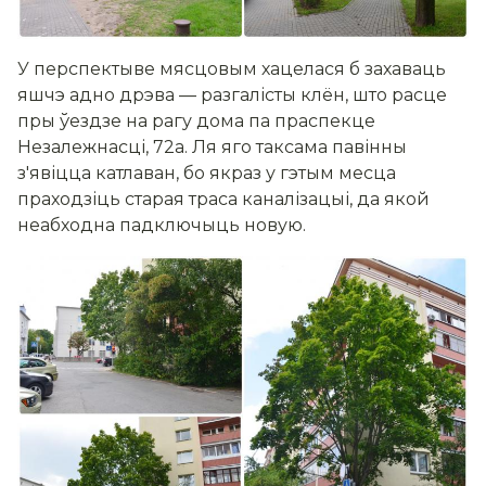
У перспектыве мясцовым хацелася б захаваць
яшчэ адно дрэва — разгалісты клён, што расце
пры ўездзе на рагу дома па праспекце
Незалежнасці, 72а. Ля яго таксама павінны
з'явіцца катлаван, бо якраз у гэтым месца
праходзіць старая траса каналізацыі, да якой
неабходна падключыць новую.