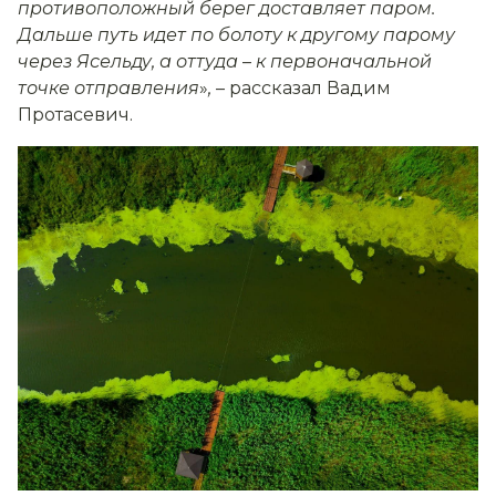
противоположный берег доставляет паром.
Дальше путь идет по болоту к другому парому
через Ясельду, а оттуда
–
к первоначальной
точке отправления
»
,
– рассказал Вадим
Протасевич.