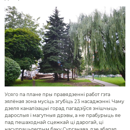
Усяго па плане пры правядзенні работ гэта
зялёная зона мусіць згубіць 23 насаджэнні. Чаму
дзеля каналізацыі горад пагадзіўся знішчыць
дарослыя і магутныя дрэвы, а не прабурыць яе
пад пешаходнай сцежкай ці дарогай, ці
насупрацьлеглым баку Сурганава, дзе абапал