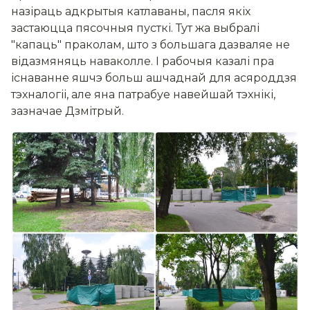
назіраць адкрытыя катлаваны, пасля якіх
застаюцца пясочныя пусткі. Тут жа выбралі
"капаць" праколам, што з большага дазваляе не
відазмяняць наваколле. І рабочыя казалі пра
існаванне яшчэ больш ашчаднай для асяроддзя
тэхналогіі, але яна патрабуе навейшай тэхнікі,
зазначае Дзмітрый.