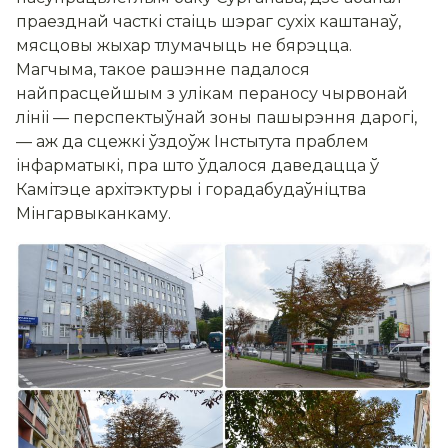
праезднай часткі стаіць шэраг сухіх каштанаў,
мясцовы жыхар тлумачыць не бярэцца.
Магчыма, такое рашэнне падалося
найпрасцейшым з улікам пераносу чырвонай
лініі — перспектыўнай зоны пашырэння дарогі,
— аж да сцежкі ўздоўж Інстытута праблем
інфарматыкі, пра што ўдалося даведацца ў
Камітэце архітэктуры і горадабудаўніцтва
Мінгарвыканкаму.