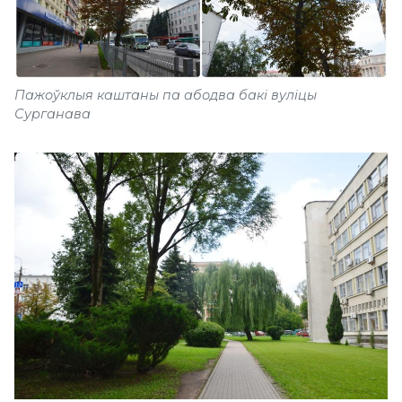
Пажоўклыя каштаны па абодва бакі вуліцы
Сурганава