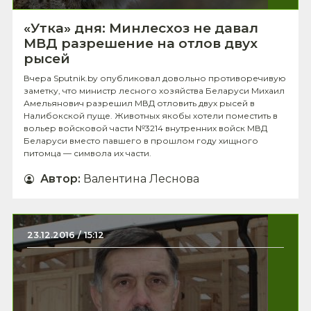
«Утка» дня: Минлесхоз не давал
МВД разрешение на отлов двух
рысей
Вчера Sputnik.by опубликовал довольно противоречивую
заметку, что министр лесного хозяйства Беларуси Михаил
Амельянович разрешил МВД отловить двух рысей в
Налибокской пуще. Животных якобы хотели поместить в
вольер войсковой части №3214 внутренних войск МВД
Беларуси вместо павшего в прошлом году хищного
питомца — символа их части.
Автор
:
Валентина Леснова
23.12.2016 / 15:12