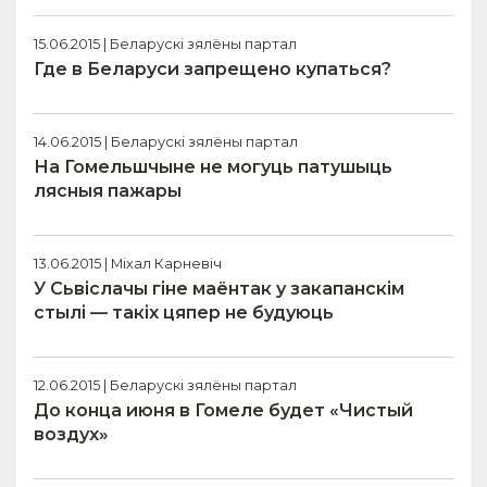
15.06.2015 | Беларускі зялёны партал
Где в Беларуси запрещено купаться?
14.06.2015 | Беларускі зялёны партал
На Гомельшчыне не могуць патушыць
лясныя пажары
13.06.2015 | Міхал Карневіч
У Сьвіслачы гіне маёнтак у закапанскім
стылі — такіх цяпер не будуюць
12.06.2015 | Беларускі зялёны партал
До конца июня в Гомеле будет «Чистый
воздух»