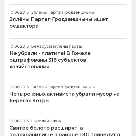
10.06.2015 | Зялёны Партал Гродзеншчыны
Зялёны Партал Гродзеншчыны ищет
редактора
10.06.2015 | Беларускі зялёны партал
Не убрали - платите! В Гомеле
оштрафованы 318 субъектов
хозяйстования
10.06.2015 | Зялёны Партал Гродзеншчыны
Четыре юных активиста убрали мусор на
берегах Котры
10.06.2015 | Николай Шлык
Святое болото расширят, а
водохранилище в районе ГЭС приведут в