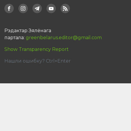
Рэдактар Зялёнага
партала:
greenbelarus.editor@gmail.com
Show Transparency Report
Нашли ошибку? Ctrl+Enter