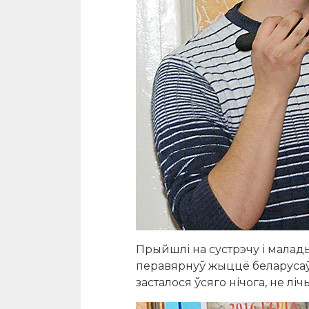
Прыйшлі на сустрэчу і малады
перавярнуў жыццё беларусаў.
засталося ўсяго нічога, не л