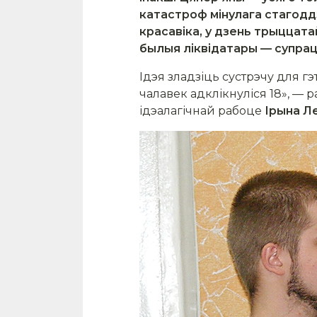
катастроф мінулага стагоддз
красавіка, у дзень трыццат
былыя ліквідатары — супрац
Ідэя зладзіць сустрэчу для гэ
чалавек адклікнуліся 18», — 
ідэалагічнай рабоце
Ірына Л