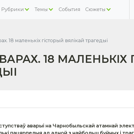
Рубрики
Темы
События
Сюжеты
ах. 18 маленькіх гісторый вялікай трагедыі
ВАРАХ. 18 МАЛЕНЬКІХ
ДЫІ
наступстваў аварыі на Чарнобыльскай атамнай элек
лькі пацярпелыя ад адной з найбольш буйных і тра