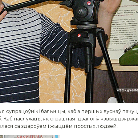
я супрацоўнікі бальніцы, каб з першых вуснаў пачуц
 Каб паслухаць, як страшная ідэалогія «звышдзяржа
ічылася са здароўем і жыццём простых людзей.