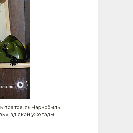
ь пра тое, як Чарнобыль
вы», ад якой ужо тады