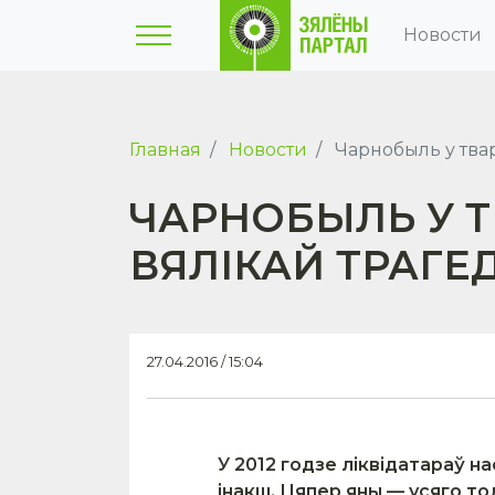
Новости
Главная
Новости
Чарнобыль у твар
ЧАРНОБЫЛЬ У Т
ВЯЛІКАЙ ТРАГЕ
27.04.2016 / 15:04
У 2012 годзе ліквідатараў 
інакш. Цяпер яны — усяго то