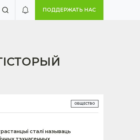
ПОДДЕРЖАТЬ НАС
 ГІСТОРЫЙ
ОБЩЕСТВО
трастанцыі сталі называць
гічных тэхнагенных