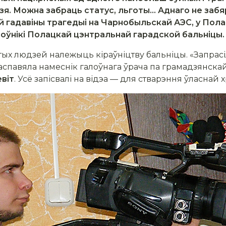
я. Можна забраць статус, льготы... Аднаго не заб
ай гадавіны трагедыі на Чарнобыльскай АЭС, у Пола
оўнікі Полацкай цэнтральнай гарадской бальніцы.
тых людзей належыць кіраўніцтву бальніцы. «Запрасілі
распавяла намеснік галоўнага ўрача па грамадзянскай
евіт
. Усё запісвалі на відэа — для стварэння ўласнай х