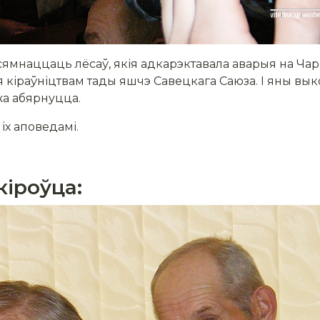
ямнаццаць лёсаў, якія адкарэктавала аварыя на Ча
я кіраўніцтвам тады яшчэ Савецкага Саюза. І яны вык
жа абярнуцца.
іх аповедамі.
іроўца: