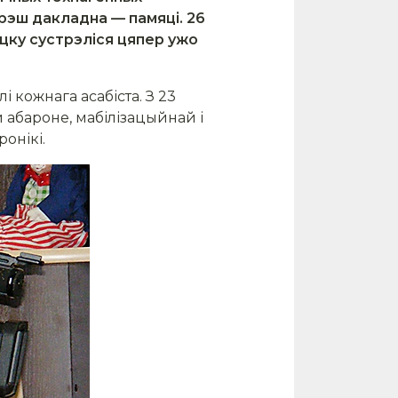
ярэш дакладна — памяці. 26
цку сустрэліся цяпер ужо
 кожнага асабіста. З 23
 абароне, мабілізацыйнай і
ронікі.