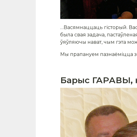
…Васямнаццаць гісторый. Вас
была свая задача, пастаўлена
ўяўляючы нават, чым гэта мо
Мы прапануем пазнаёміцца з 
Барыс ГАРАВЫ, к