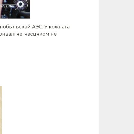
рнобыльскай АЭС. У кожнага
онвалі яе, часцяком не