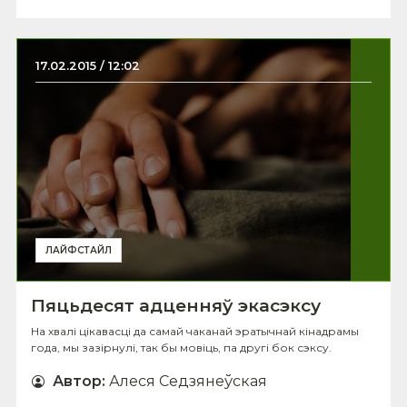
17.02.2015 / 12:02
ЛАЙФСТАЙЛ
Пяцьдесят адценняў экасэксу
На хвалі цікавасці да самай чаканай эратычнай кінадрамы
года, мы зазірнулі, так бы мовіць, па другі бок сэксу.
Автор
:
Алеся Седзянеўская