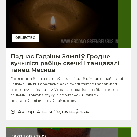
ОБЩЕСТВО
Падчас Гадзіны Зямлі ў Гродне
вучыліся рабіць свечкі і танцавалі
танец Месяца
Гродзенцы ў пяты раз паўдзельнічалі ў міжнароднай акцыі
Гадзіна Зямлі. Гараджане адключалі святло і запальвалі
свечкі, вучыліся танцу Месяца, хатха-ёзе, рабілі свечкі з
вашчыны і экаўпакоўку, а гродзенскія кавярні
прапаноўвалі вячэру ў паўзмроку .
Автор
:
Алеся Седзянеўская
19.03.2015 / 18:03