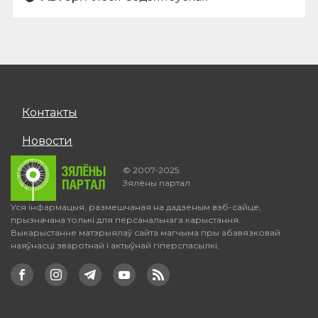
Контакты
Новости
© 2007-2025.
Зялёны партал
Уся інфармацыя, размешчаная на дадзеным вэб-сайце,
прызначана толькі для персанальнага карыстання.
Выкарыстанне матэрыялаў сайта магчыма пры абавязковай
наяўнасці зваротнай і актыўнай гіперспасылкі.