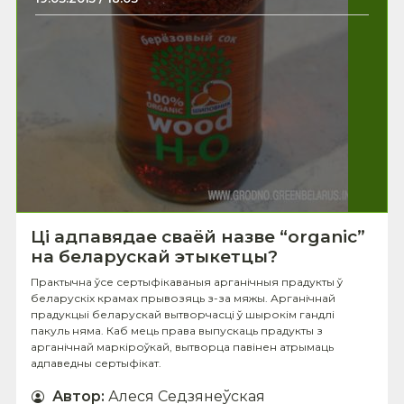
Ці адпавядае сваёй назве “organic”
на беларускай этыкетцы?
Практычна ўсе сертыфікаваныя арганічныя прадукты ў
беларускіх крамах прывозяць з-за мяжы. Арганічнай
прадукцыі беларускай вытворчасці ў шырокім гандлі
пакуль няма. Каб мець права выпускаць прадукты з
арганічнай маркіроўкай, вытворца павінен атрымаць
адпаведны сертыфікат.
Автор
:
Алеся Седзянеўская