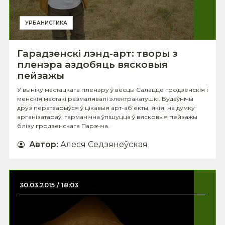
УРБАНИСТИКА
Гарадзенскі лэнд-арт: творы з
пленэра аздобяць вясковыя
пейзажы
У выніку мастацкага пленэру ў вёсцы Салацце гродзенскія і
менскія мастакі размалявалі электракатушкі. Будаўнічы
друз ператварыўся ў цікавыя арт-аб’екты, якія, на думку
арганізатараў, гарманічна ўпішуцца ў вясковыя пейзажы
блізу гродзенскага Парэчча.
Автор
:
Алеся Седзянеўская
30.03.2015 / 18:03