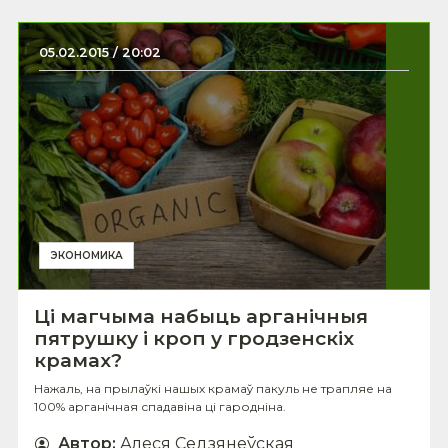
05.02.2015 / 20:02
ЭКОНОМИКА
Ці магчыма набыць арганічныя
пятрушку і кроп у гродзенскіх
крамах?
Нажаль, на прылаўкі нашых крамаў пакуль не трапляе на
100% арганічная спадавіна ці гародніна.
Автор
:
Алеся Седзянеўская