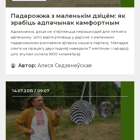
Падарожжа з маленькім дзіцём: як
зрабіць адпачынак камфортным
Адназначна, дзіця не з'яўляецца перашкодай для летняга
адпачынку. Што варта ўлічваць у дарозе з маленькім
падарожнікам распавяла аўтарка нашага парталу. Маладая
сям'я на працягу двух тыдняў наведала 7 мястэчак і гарадоў,
што агулам склала 1600 кіламетраў.
Автор
:
Алеся Седзянеўская
14.07.2015 / 09:07