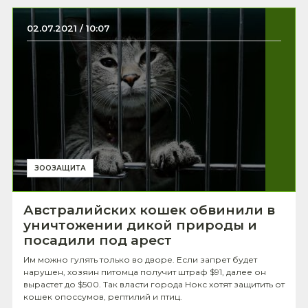
02.07.2021 / 10:07
ЗООЗАЩИТА
Австралийских кошек обвинили в
уничтожении дикой природы и
посадили под арест
Им можно гулять только во дворе. Если запрет будет
нарушен, хозяин питомца получит штраф $91, далее он
вырастет до $500. Так власти города Нокс хотят защитить от
кошек опоссумов, рептилий и птиц.