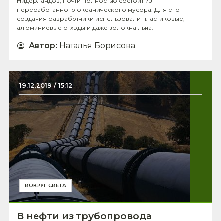
Нидерландов, почти полностью состоит из
переработанного океанического мусора. Для его
создания разработчики использовали пластиковые,
алюминиевые отходы и даже волокна льна.
Автор
:
Наталья Борисова
19.12.2019 / 15:12
ВОКРУГ СВЕТА
В нефти из трубопровода