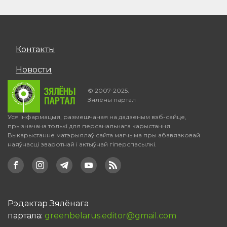
Контакты
Новости
© 2007-2025.
Зялёны партал
Уся інфармацыя, размешчаная на дадзеным вэб-сайце,
прызначана толькі для персанальнага карыстання.
Выкарыстанне матэрыялаў сайта магчыма пры абавязковай
наяўнасці зваротнай і актыўнай гіперспасылкі.
Рэдактар Зялёнага
партала:
greenbelarus.editor@gmail.com