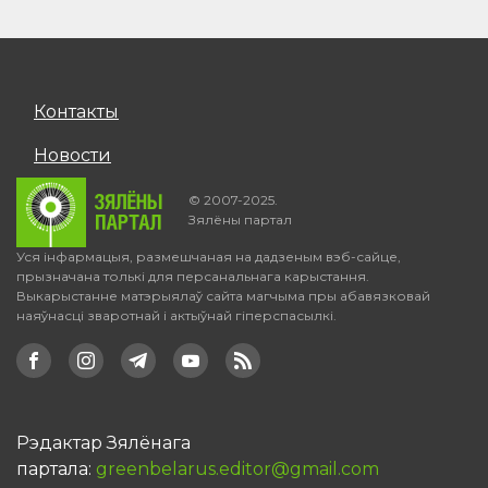
Контакты
Новости
© 2007-2025.
Зялёны партал
Уся інфармацыя, размешчаная на дадзеным вэб-сайце,
прызначана толькі для персанальнага карыстання.
Выкарыстанне матэрыялаў сайта магчыма пры абавязковай
наяўнасці зваротнай і актыўнай гіперспасылкі.
Рэдактар Зялёнага
партала:
greenbelarus.editor@gmail.com