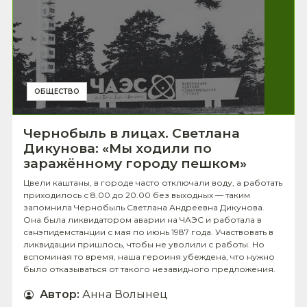
ОБЩЕСТВО
Чернобыль в лицах. Светлана
Дикунова: «Мы ходили по
заражённому городу пешком»
Цвели каштаны, в городе часто отключали воду, а работать
приходилось с 8.00 до 20.00 без выходных — таким
запомнила Чернобыль Светлана Андреевна Дикунова.
Она была ликвидатором аварии на ЧАЭС и работала в
санэпидемстанции с мая по июнь 1987 года. Участвовать в
ликвидации пришлось, чтобы не уволили с работы. Но
вспоминая то время, наша героиня убеждена, что нужно
было отказываться от такого незавидного предложения.
Автор
:
Анна Волынец