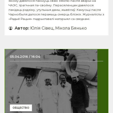
якому давялося пакінуць сваю зямлю пасля аварыі на
ЧАЭС, трагічная па-свойму. Перасяленцам давялося
пакідаць радзіму, утульныя дамы, жывёлаў. Камусьці пасля
Чарнобыля далося перажыць смерць блізкіх. Журналісты з
«Радыё Рацыя» падрыхтавалі матэрыял са сведкамі.
Автор
:
Юлія Сівец, Мікола Бянько
05.04.2016 / 16:04
ОБЩЕСТВО