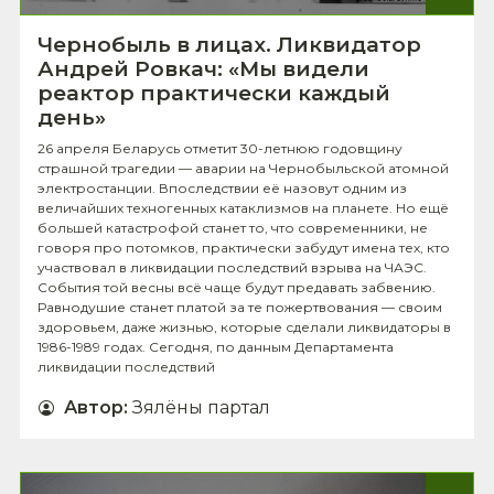
Чернобыль в лицах. Ликвидатор
Андрей Ровкач: «Мы видели
реактор практически каждый
день»
26 апреля Беларусь отметит 30-летнюю годовщину
страшной трагедии — аварии на Чернобыльской атомной
электростанции. Впоследствии её назовут одним из
величайших техногенных катаклизмов на планете. Но ещё
большей катастрофой станет то, что современники, не
говоря про потомков, практически забудут имена тех, кто
участвовал в ликвидации последствий взрыва на ЧАЭС.
События той весны всё чаще будут предавать забвению.
Равнодушие станет платой за те пожертвования — своим
здоровьем, даже жизнью, которые сделали ликвидаторы в
1986-1989 годах. Сегодня, по данным Департамента
ликвидации последствий
Автор
:
Зялёны партал