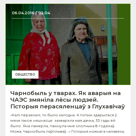
06.04.2016 / 02:04
ОБЩЕСТВО
Чарнобыль у тварах. Як аварыя на
ЧАЭС змяніла лёсы людзей.
Гісторыя перасяленцаў з Глухавічаў
«Калі пераехалі, то было халодна. А потым здарылася ў
мяне такое няшчасце: захварэла мая дачка, 33 гады ёй
было. Яна памерла, пакінула мне хлопчыка 8 годзікаў.
Можа, Чарнобыль паўплываў…» Гісторыя кожнага чалавека,