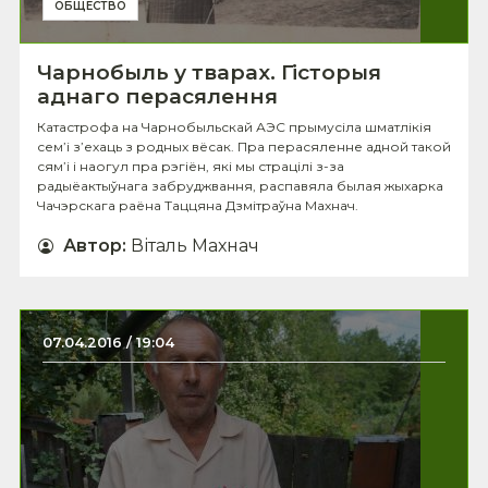
ОБЩЕСТВО
Чарнобыль у тварах. Гісторыя
аднаго перасялення
Катастрофа на Чарнобыльскай АЭС прымусіла шматлікія
сем’і з’ехаць з родных вёсак. Пра перасяленне адной такой
сям’і і наогул пра рэгіён, які мы страцілі з-за
радыёактыўнага забруджвання, распавяла былая жыхарка
Чачэрскага раёна Таццяна Дзмітраўна Махнач.
Автор
:
Віталь Махнач
07.04.2016 / 19:04