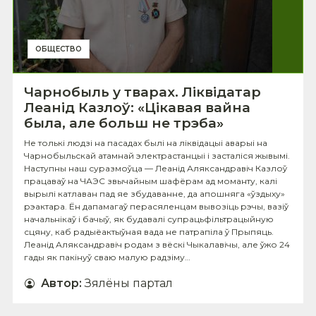
ОБЩЕСТВО
Чарнобыль у тварах. Ліквідатар
Леанід Казлоў: «Цікавая вайна
была, але больш не трэба»
Не толькі людзі на пасадах былі на ліквідацыі аварыі на
Чарнобыльскай атамнай электрастанцыі і засталіся жывымі.
Наступны наш суразмоўца — Леанід Аляксандравіч Казлоў
працаваў на ЧАЭС звычайным шафёрам ад моманту, калі
вырылі катлаван пад яе збудаванне, да апошняга «ўздыху»
рэактара. Ён дапамагаў перасяленцам вывозіць рэчы, вазіў
начальнікаў і бачыў, як будавалі супрацьфільтрацыйную
сцяну, каб радыёактыўная вада не патрапіла ў Прыпяць.
Леанід Аляксандравіч родам з вёскі Чыкалавічы, але ўжо 24
гады як пакінуў сваю малую радзіму…
Автор
:
Зялёны партал