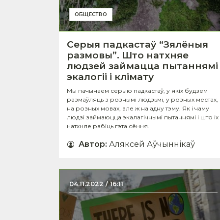
ОБЩЕСТВО
Серыя падкастаў “Зялёныя
размовы”. Што натхняе
людзей займацца пытаннямі
экалогіі і клімату
Мы пачынаем серыю падкастаў, у якіх будзем
размаўляць з рознымі людзьмі, у розных местах,
на розных мовах, але ж на адну тэму. Як і чаму
людзі займаюцца экалагічнымі пытаннямі і што іх
натхняе рабіць гэта сёння.
Автор
:
Аляксей Аўчыннікаў
04.11.2022 / 16:11