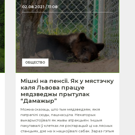
02.08.2021 / 11:08
ОБЩЕСТВО
Мішкі на пенсіі. Як у мястэчку
каля Львова працуе
мядзведжы прытулак
“Дамажыр”
Можна cказаць, што тым мядзведзям, якія
патрапілі сюды, пашчасціла. Некаторых
выкарыстоўвалі як жывы атракцыён. Іншыя
пакутавалі ў клетках ля рэстарацый ці на лясных
станцыях, дзе на іх нацкоўвалі сабак. Зараз гэтыя