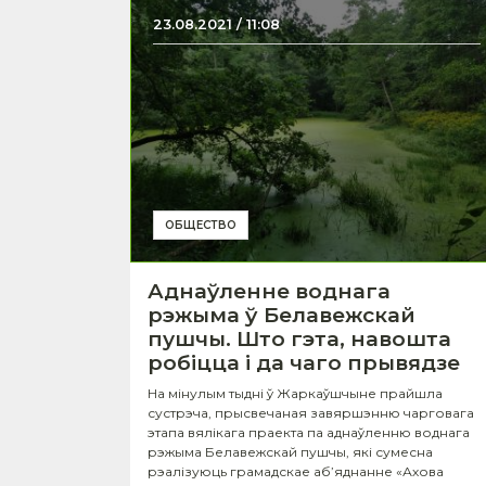
23.08.2021 / 11:08
ОБЩЕСТВО
Аднаўленне воднага
рэжыма ў Белавежскай
пушчы. Што гэта, навошта
робіцца і да чаго прывядзе
На мінулым тыдні ў Жаркаўшчыне прайшла
сустрэча, прысвечаная завяршэнню чарговага
этапа вялікага праекта па аднаўленню воднага
рэжыма Белавежскай пушчы, які сумесна
рэалізуюць грамадскае аб’яднанне «Ахова