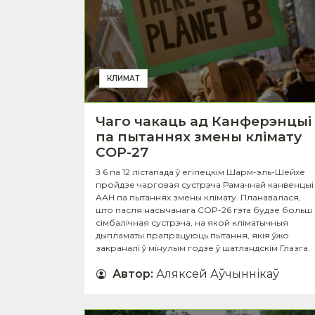
КЛИМАТ
Чаго чакаць ад Канферэнцыі
па пытаннях змены клімату
СOP-27
З 6 па 12 лістапада ў егіпецкім Шарм-эль-Шейхе
пройдзе чарговая сустрэча Рамачнай канвенцыі
ААН па пытаннях змены клімату. Планавалася,
што пасля насычанага COP-26 гэта будзе больш
сімбалічная сустрэча, на якой кліматычныя
дыпламаты прапрацуюць пытання, якія ўжо
закраналі ў мінулым годзе ў шатландскім Глазга.
Автор
:
Аляксей Аўчыннікаў