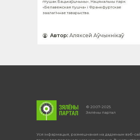
птушак Бацькаўшчыны», Нацянальны парк
«Белавежская пушча» і Франкфуртскае
заалагічнае таварыства.
Автор
:
Аляксей Аўчыннікаў
© 2007-2025.
Зялёны партал
Уся інфармацыя, размешчаная на дадзеным вэб-са
толькі для персанальнага карыстання. Выкарыстан