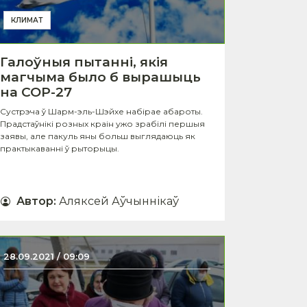
КЛИМАТ
Галоўныя пытанні, якія
магчыма было б вырашыць
на COP-27
Сустрэча ў Шарм-эль-Шэйхе набірае абароты.
Прадстаўнікі розных краін ужо зрабілі першыя
заявы, але пакуль яны больш выглядаюць як
практыкаванні ў рыторыцы.
Автор
:
Аляксей Аўчыннікаў
28.09.2021 / 09:09