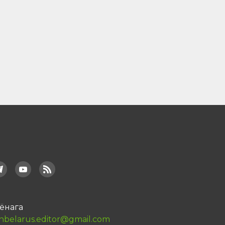
ёнага
nbelarus.editor@gmail.com