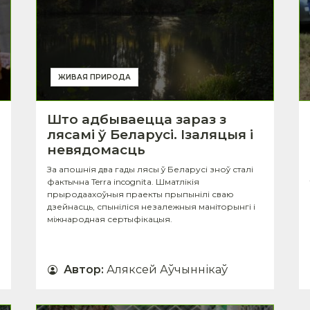
ЖИВАЯ ПРИРОДА
Што адбываецца зараз з
лясамі ў Беларусі. Ізаляцыя і
невядомасць
За апошнія два гады лясы ў Беларусі зноў сталі
фактычна Terra incognita. Шматлікія
прыродаахоўныя праекты прыпынілі сваю
дзейнасць, спыніліся незалежныя маніторынгі і
міжнародная сертыфікацыя.
Автор
:
Аляксей Аўчыннікаў