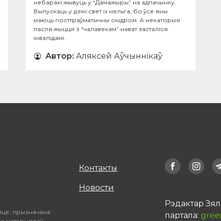
небаракі жывуць у “Дамажыры” на адпачынку.
Выпускаць у дзікі свет іх нельга, бо ўсе яны
маюць посттраўматычны сіндром. А некаторыя
пасля жыцця з “чалавекам” нават засталіся
інвалідамі.
Автор
:
Аляксей Аўчыннікаў
Контакты
Новости
Рэдактар Зял
йце, прызначана
партала:
gree
не матэрыялаў