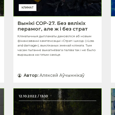
КЛИМАТ
Вынікі COP-27. Без вялікіх
перамог, але ж і без страт
Кліматычныя дыпламаты дамовіліся аб новым
фінансаванні кампенсацыі «Страт і шкод» («Loss
and damage»), выкліканых зменай клімата. Тым
часам пытанне выкапнёвага паліва так і не было
вырашана на гэтым саміце.
Автор
:
Аляксей Аўчыннікаў
12.10.2022 / 13:10