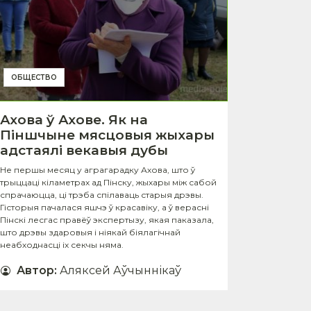
ОБЩЕСТВО
Ахова ў Ахове. Як на
Піншчыне мясцовыя жыхары
адстаялі векавыя дубы
Не першы месяц у аграгарадку Ахова, што ў
трыццаці кіламетрах ад Пінску, жыхары між сабой
спрачаюцца, ці трэба спілаваць старыя дрэвы.
Гісторыя пачалася яшчэ ў красавіку, а ў верасні
Пінскі лесгас правёў экспертызу, якая паказала,
што дрэвы здаровыя і ніякай біялагічнай
неабходнасці іх секчы няма.
Автор
:
Аляксей Аўчыннікаў