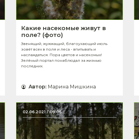
Какие насекомые живут в
поле? (фото)
Звенящий, жужжащий, благоухающий июль
зовёт всех в поля и леса - впитывать и
наслаждаться. Пора цветов и насекомых!
Зелёный портал понаблюдал за жизнью
последних.
Автор
:
Марина Мишкина
02.06.2021 / 09:06