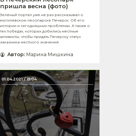
пришла весна (фото)
Зелёный портал уже не раз рассказывал о
могилевском лесопарске Печерск. Об его
истории и сегодняшних проблемах. А также о
тех победах, которых добились местные
активисты, чтобы придать Печерску статус
заказника местного значения.
Автор
:
Марина Мишкина
01.04.2021 / 15:04