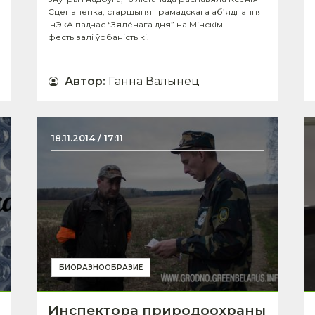
Сцепаненка, старшыня грамадскага аб’яднання
ІнЭкА падчас “Зялёнага дня” на Мінскім
фестывалі ўрбаністыкі.
Автор
:
Ганна Валынец
18.11.2014 / 17:11
БИОРАЗНООБРАЗИЕ
Инспектора природоохраны