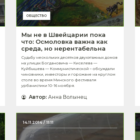
ОБЩЕСТВО
Мы не в Швейцарии пока
что: Осмоловка важна как
среда, но нерентабельна
Судьбу нескольких десятков двухэтажных домов
на улицах Богдановича — Киселева —
Куйбышева — Коммунистической – обсуждали
чиновники, инвесторы и горожане на круглом
столе во время Минского фестиваля
урбанистики 10-16 ноября.
Автор
:
Анна Волынец
14.11.2014 / 11:11