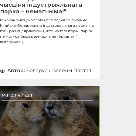
чысціня індустрыяльнага
парка – немагчыма!"
Мінэканомікі ў чарговы раз падняло пытанне
Кітайска-Беларускага індустрыяльнага парка, на
гэты раз сцвярджаючы, што на тэрыторыі парка
не могуць быць размяшчаны "брудныя"
вытворчасці.
Автор
:
Беларускі Зялёны Партал
14.11.2014 / 22:11