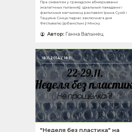
Пра сімвалізм у грамадскім абмеркаванні
экалагічных пытанняў, ідэальныя пажаданні і
фактычныя магчымасці распавялі Ірына Сухій і
Таццяна Сініца падчас заключнага дня
Фестывалю ўрбаністыкі ў Мінску.
Автор
:
Ганна Валынец
18.11.2014 / 18:11
"Неделя без пластика" на