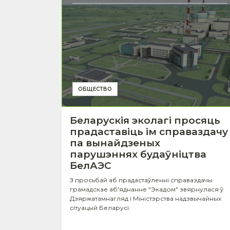
ОБЩЕСТВО
Беларускія эколагі просяць
прадаставіць ім справаздачу
па вынайдзеных
парушэннях будаўніцтва
БелАЭС
З просьбай аб прадастаўленні справаздачы
грамадскае аб'яднанне "Экадом" звярнулася ў
Дзяржатамнагляд і Міністэрства надзвычайных
сітуацый Беларусі.