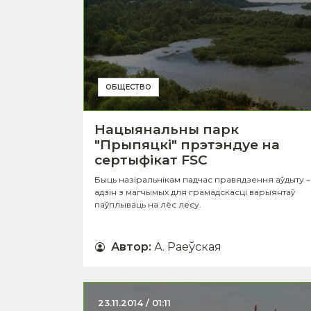
ОБЩЕСТВО
Нацыянальны парк
"Прыпяцкі" прэтэндуе на
сертыфікат FSC
Быць назіральнікам падчас правядзення аўдыту –
адзін з магчымых для грамадскасці варыянтаў
паўплываць на лёс лесу.
Автор
:
А. Раеўская
23.11.2014 / 01:11