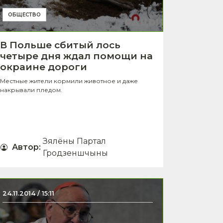
ОБЩЕСТВО
В Польше сбитый лось
четыре дня ждал помощи на
окраине дороги
Местные жители кормили животное и даже
накрывали пледом.
Зялёны Партал
Автор
:
Гродзеншчыны
24.11.2014 / 15:11