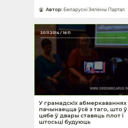
Автор
:
Беларускі Зялёны Партал
20.11.2014 / 16:11
У грамадскіх абмеркаваннях
пачынаецца ўсё з таго, што ў
цябе ў двары ставяць плот і
штосьці будуюць