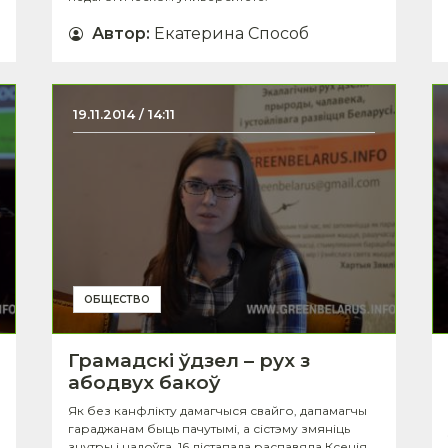
Автор
:
Екатерина Способ
19.11.2014 / 14:11
ОБЩЕСТВО
Грамадскі ўдзел – рух з
абодвух бакоў
Як без канфлікту дамагчыся свайго, дапамагчы
гараджанам быць пачутымі, а сістэму змяніць
знутры і надоўга, 16 лістапада распавяла Ксенія