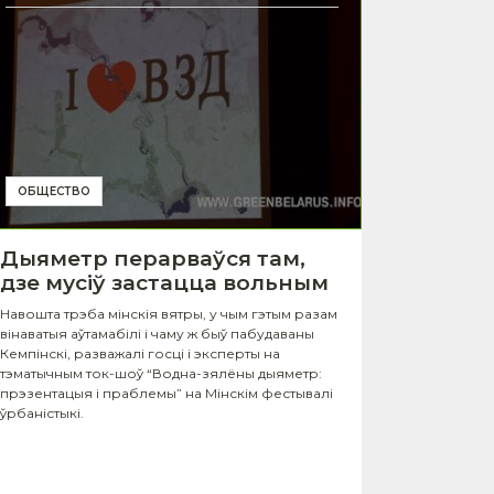
ОБЩЕСТВО
Дыяметр перарваўся там,
дзе мусіў застацца вольным
Навошта трэба мінскія вятры, у чым гэтым разам
вінаватыя аўтамабілі і чаму ж быў пабудаваны
Кемпінскі, разважалі госці і эксперты на
тэматычным ток-шоў “Водна-зялёны дыяметр:
прэзентацыя і праблемы” на Мінскім фестывалі
ўрбаністыкі.