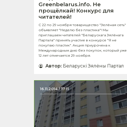
Greenbelarus.info. Не
прощёлкай! Конкурс для
читателей!
С 22 по 29 ноября товарищество "Зелёная сеть"
объявляет "Неделю без пластика"! Мы
приглашаем читателей "Беларускага Зялёнага
Партала" принять участие в конкурсе "Я не
покупаю пластик". Акция приурочена к
Международным дню без покупок, который уже
12 лет отмечается 29 ноября.
Автор
:
Беларускі Зялёны Партал
16.11.2014 / 17:11