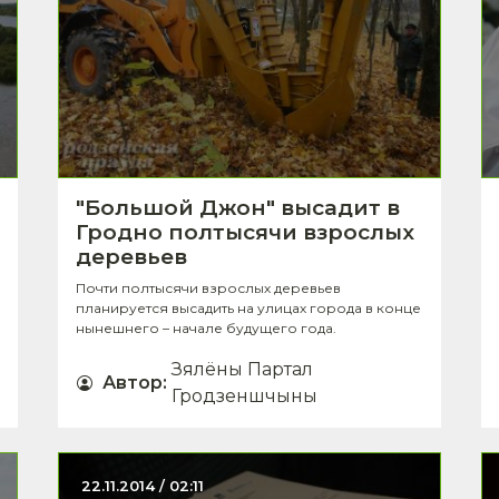
"Большой Джон" высадит в
Гродно полтысячи взрослых
деревьев
Почти полтысячи взрослых деревьев
планируется высадить на улицах города в конце
нынешнего – начале будущего года.
Зялёны Партал
Автор
:
Гродзеншчыны
22.11.2014 / 02:11