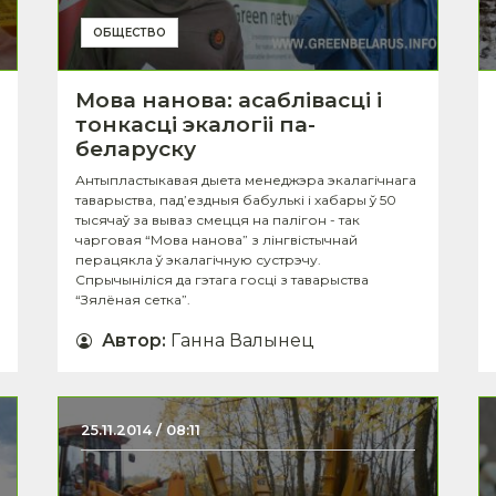
ОБЩЕСТВО
Мова нанова: асаблівасці і
тонкасці экалогіі па-
беларуску
Антыпластыкавая дыета менеджэра экалагічнага
таварыства, пад’ездныя бабулькі і хабары ў 50
тысячаў за вываз смецця на палігон - так
чарговая “Мова нанова” з лінгвістычнай
перацякла ў экалагічную сустрэчу.
Спрычыніліся да гэтага госці з таварыства
“Зялёная сетка”.
Автор
:
Ганна Валынец
25.11.2014 / 08:11